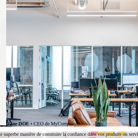
Jane DOE
• CEO de MyCompany
une superbe manière de construire la confiance dans vos produits ou servi