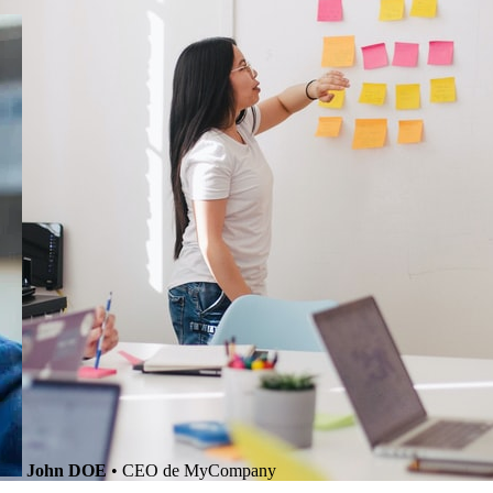
John DOE
• CEO de MyCompany